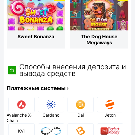
Sweet Bonanza
The Dog House
Megaways
Способы внесения депозита и
вывода средств
Платежные системы
9
Avalanche X-
Cardano
Dai
Jeton
Chain
KVI