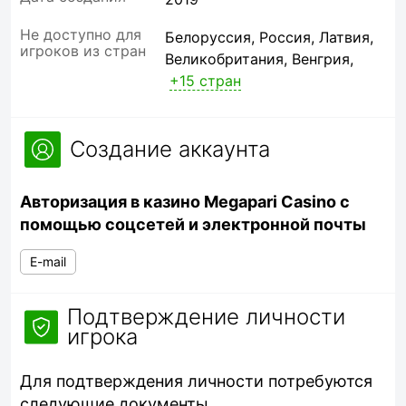
Не доступно для
Белоруссия
Россия
Латвия
игроков из стран
Великобритания
Венгрия
+15 стран
Создание аккаунта
Авторизация в казино Megapari Casino с
помощью соцсетей и электронной почты
E-mail
Подтверждение личности
игрока
Для подтверждения личности потребуются
следующие документы