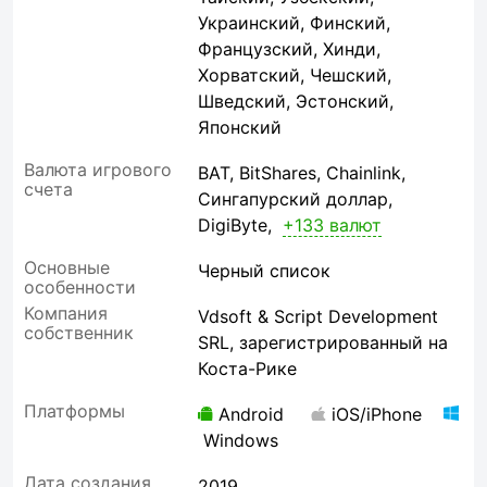
Украинский,
Финский,
Французский,
Хинди,
Хорватский,
Чешский,
Шведский,
Эстонский,
Японский
Валюта игрового
BAT
BitShares
Chainlink
счета
Cингапурский доллар
DigiByte
+133 валют
Основные
Черный список
особенности
Компания
Vdsoft & Script Development
собственник
SRL, зарегистрированный на
Коста-Рике
Платформы
Android
iOS/iPhone
Windows
Дата создания
2019