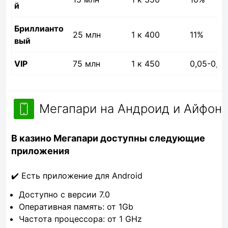
й
Бриллианто
25 млн
1 к 400
11%
вый
VIP
75 млн
1 к 450
0,05-0,25
Мегапари на Андроид и Айфон
В казино Мегапари доступны следующие
приложения
✔️ Есть приложение для Android
Доступно с версии 7.0
Оперативная память: от 1Gb
Частота процессора: от 1 GHz