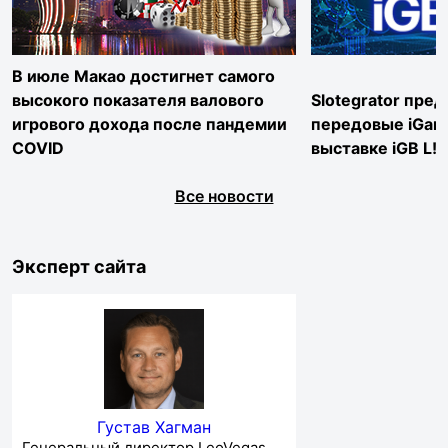
В июле Макао достигнет самого
высокого показателя валового
Slotegrator пре
игрового дохода после пандемии
передовые iGam
COVID
выставке iGB L!
Все новости
Эксперт сайта
Густав Хагман
Генеральный директор LeoVegas