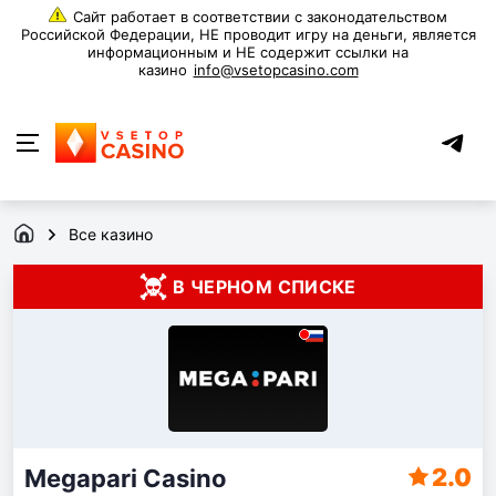
info@vsetopcasino.com
Все казино
В ЧЕРНОМ СПИСКЕ
2.0
Megapari Casino