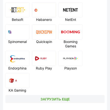
Betsoft
Habanero
NetEnt
Spinomenal
Quickspin
Booming
Games
Endorphina
Ruby Play
Playson
KA Gaming
ЗАГРУЗИТЬ ЕЩЕ