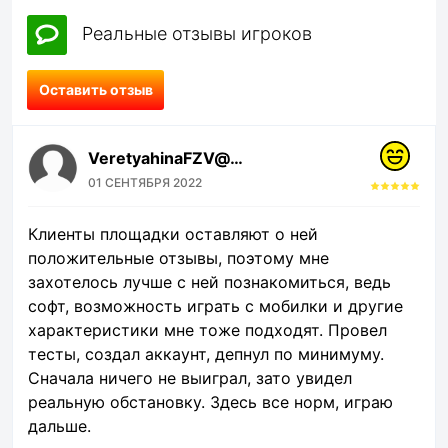
Реальные отзывы игроков
Оставить отзыв
VeretyahinaFZV@ui.best
01 СЕНТЯБРЯ 2022
Клиенты площадки оставляют о ней
положительные отзывы, поэтому мне
захотелось лучше с ней познакомиться, ведь
софт, возможность играть с мобилки и другие
характеристики мне тоже подходят. Провел
тесты, создал аккаунт, депнул по минимуму.
Сначала ничего не выиграл, зато увидел
реальную обстановку. Здесь все норм, играю
дальше.