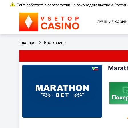
ЛУЧШИЕ КАЗИН
Главная
Все казино
Marat