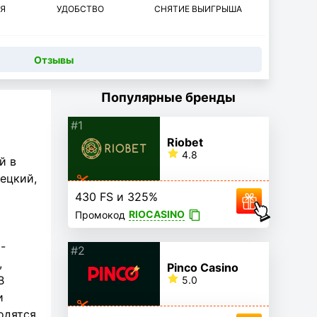
ИЯ
УДОБСТВО
СНЯТИЕ ВЫИГРЫША
Отзывы
Популярные бренды
#1
Riobet
4.8
й в
мецкий,
430 FS и 325%
RIOCASINO
Промокод
-
#2
,
Pinco Casino
В
5.0
и
одятся