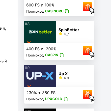
600 FS и 100%
CASINORU
Промокод
#8
ий,
SpinBetter
4.7
400 FS и  200%
CASPIN
Промокод
ный
#9
Up X
4.9
230% + 350 FS
UPXGOLD
Промокод