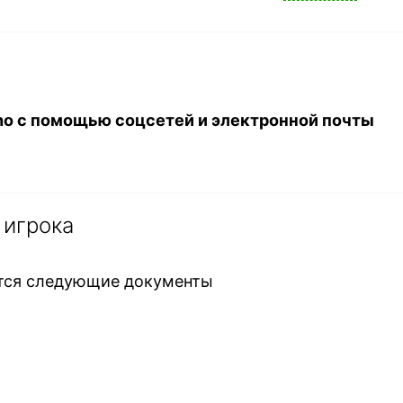
ino с помощью соцсетей и электронной почты
 игрока
тся следующие документы