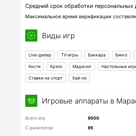
Средний срок обработки персональных
Максимальное время верификации составляе
Виды игр
Live-дилер
TV-игры
Баккара
Бинго
Кости
Крэпс
Маджонг
Настольные игр
Ставки на спорт
Хай-ло
Игровые аппараты в Мар
Всего игр
9500
С джекпотом
95