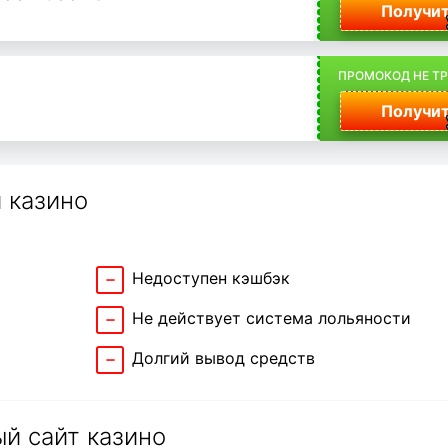
Получи
ПРОМОКОД НЕ ТР
Получи
 казино
Недоступен кэшбэк
Не действует система лольяности
Долгий вывод средств
й сайт казино