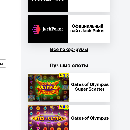
Официальный
сайт Jack Poker
Все покер-румы
ты
Лучшие слоты
5.0
Gates of Olympus
Super Scatter
5.0
Gates of Olympus