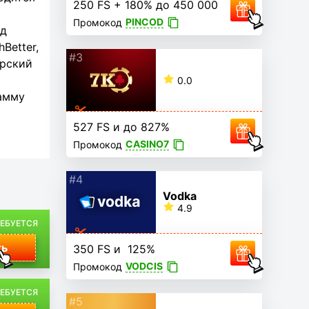
250 FS + 180% до 450 000
PINCOD
Промокод
од
Better,
#3
арский
0.0
рамму
527 FS и до 827%
CASINO7
Промокод
#4
Vodka
4.9
ЕБУЕТСЯ
ть
350 FS и  125%
VODCIS
Промокод
ЕБУЕТСЯ
#5