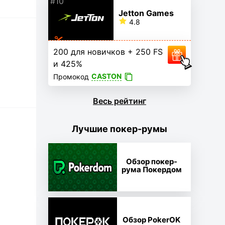
#10
Jetton Games
4.8
200 для новичков + 250 FS 
и 425%
CASTON
Промокод
Весь рейтинг
Лучшие покер-румы
Обзор покер-
рума Покердом
Обзор PokerOK