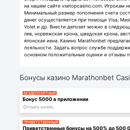
на нашем сайте vsetopcasino.com. Игрокам н
Минимальный размер пополнения счета соста
денег осуществляется при помощи Visa, Master
Volet и др. Внести депозит можно в следующ
лев, норвежская крона, шведская крона, авс
японская иена. Казино Marathonbet предлаг
лояльности. Задать вопрос службе поддерж
основном положительные оценки и отзывы п
Бонусы казино Marathonbet Cas
БЕЗДЕПОЗИТНЫЙ
Бонус 5000 в приложении
Подать жалобу
ПРИВЕТСТВЕННЫЙ
Приветственные бонусы на 500% до 500 0