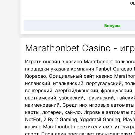
Бонусы
Marathonbet Casino - иг
Играть онлайн в казино Marathonbet пользов
площадки указана компания Panbet Curacao 
Кюрасао. Официальный сайт казино Marathonb
испанский, итальянский, португальский, поль
венгерский, азербайджанский, французский, 
вьетнамский, узбекский, грузинский, тайски
наименований. Среди них игровые автоматы, р
карты, лотереи, хай-ло. Игровые автоматы п
NetEnt, 2 By 2 Gaming, Yggdrasil Gaming, Play’
казино Marathonbet посетители смогут сыгр
спорт. Площадка предлагает пользователям 