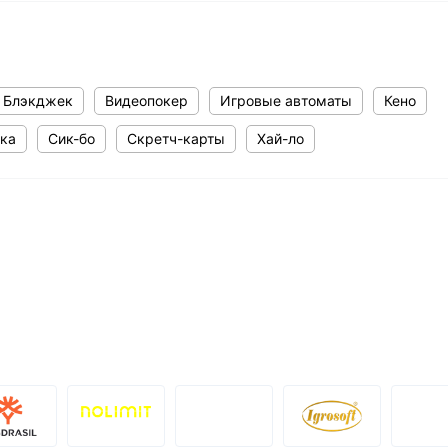
Блэкджек
Видеопокер
Игровые автоматы
Кено
тка
Сик-бо
Скретч-карты
Хай-ло