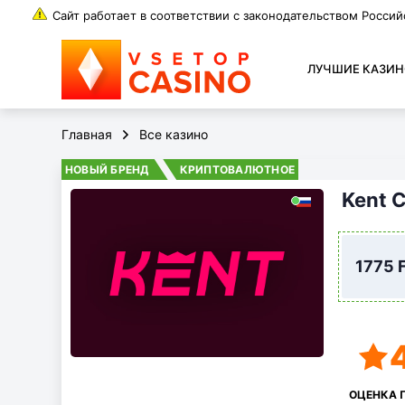
ЛУЧШИЕ КАЗИН
Главная
Все казино
НОВЫЙ БРЕНД
КРИПТОВАЛЮТНОЕ
Kent 
1775 