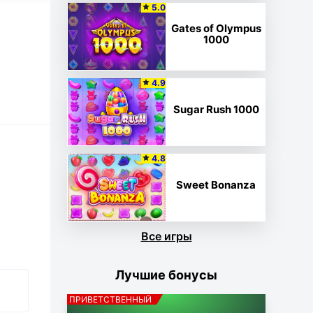
5.0
Gates of Olympus
1000
4.9
Sugar Rush 1000
4.8
Sweet Bonanza
Все игры
Лучшие бонусы
ПРИВЕТСТВЕННЫЙ