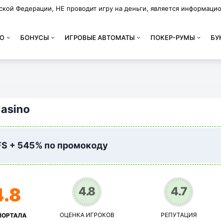
О
БОНУСЫ
ИГРОВЫЕ АВТОМАТЫ
ПОКЕР-РУМЫ
БУ
Casino
FS + 545% по промокоду
4.8
4.8
4.7
ОЦЕНКА ИГРОКОВ
РЕПУТАЦИЯ