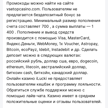
Промокоды можно найти на сайте
vsetopcasino.com. Пользователям не
предлагается бездепозитный бонус за
регистрацию. Минимальный размер пополнения
счета составляет 700 , а сумма выплаты — 1
400 . Пополнение и вывод средств
производится с помощью Visa, MasterCard,
Яндекс.Деньги, WebMoney, 1x Voucher, Astropay,
Bitcoin, ecoPayz, Idebit, Instadebit и др. Сделать
депозит можно в следующих валютах:
российский рубль, доллар сша, евро, dogecoin,
ethereum, litecoin, австралийский доллар,
биткоин cash, биткойн, канадский доллар.
Онлайн казино iLucki не предоставляет
пользователям кешбэк и программу лояльности.
Обратиться службе поддержки можно с
помощью лайв-чата. Казино имеет в среднем
положительные оценки и отзывы пользователей.