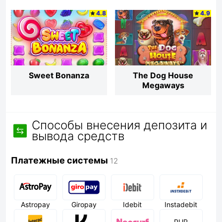
4.8
4.9
Sweet Bonanza
The Dog House
Megaways
Способы внесения депозита и
вывода средств
Платежные системы
12
Astropay
Giropay
Idebit
Instadebit
PUR