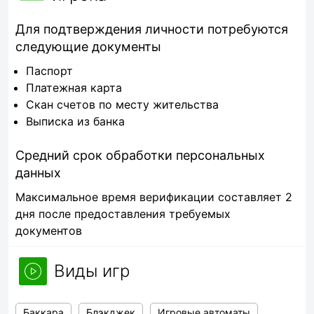
Для подтверждения личности потребуются
следующие документы
Паспорт
Платежная карта
Скан счетов по месту жительства
Выписка из банка
Средний срок обработки персональных
данных
Максимальное время верификации составляет 2
дня после предоставления требуемых
документов
Виды игр
Баккара
Блэкджек
Игровые автоматы