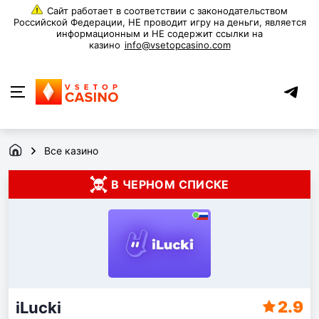
info@vsetopcasino.com
Все казино
В ЧЕРНОМ СПИСКЕ
2.9
iLucki