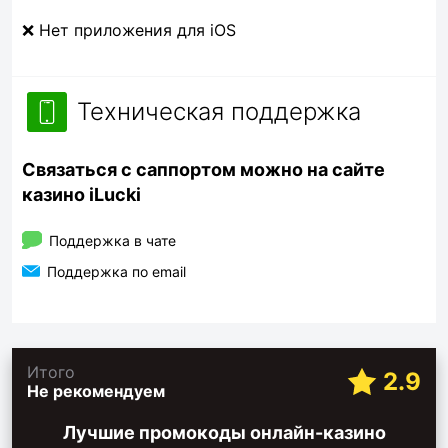
❌ Нет приложения для iOS
Техническая поддержка
Связаться с саппортом можно на сайте
казино iLucki
Поддержка в чате
Поддержка по email
Итого
2.9
Не рекомендуем
Лучшие промокоды онлайн-казино