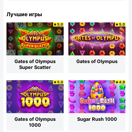
Лучшие игры
5.0
5.0
Gates of Olympus
Gates of Olympus
Super Scatter
5.0
4.9
Gates of Olympus
Sugar Rush 1000
1000