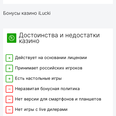
Бонусы казино iLucki
Достоинства и недостатки
казино
Действует на основании лицензии
Принимает российских игроков
Есть настольные игры
Неразвитая бонусная политика
Нет версии для смартфонов и планшетов
Нет игры с live дилерами