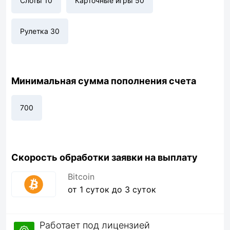
Слоты
10
Карточные игры
50
Рулетка
30
Минимальная сумма пополнения счета
700
Скорость обработки заявки на выплату
Bitcoin
от 1 суток до 3 суток
Работает под лицензией