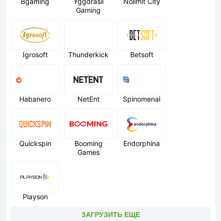
Bgaming
Yggdrasil
Nolimit City
Gaming
Igrosoft
Thunderkick
Betsoft
Habanero
NetEnt
Spinomenal
Quickspin
Booming
Endorphina
Games
Playson
ЗАГРУЗИТЬ ЕЩЕ