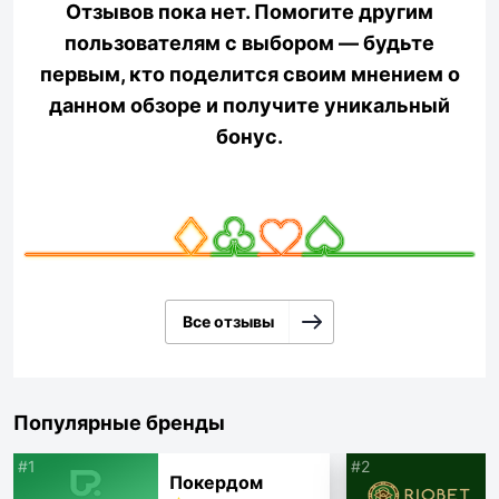
Отзывов пока нет. Помогите другим
пользователям с выбором — будьте
первым, кто поделится своим мнением о
данном обзоре и получите уникальный
бонус.
Все отзывы
Популярные бренды
#1
#2
Покердом