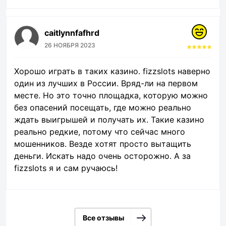
caitlynnfafhrd
26 НОЯБРЯ 2023
Хорошо играть в таких казино. fizzslots наверно
один из лучших в России. Вряд-ли на первом
месте. Но это точно площадка, которую можно
без опасений посещать, где можно реально
ждать выигрышей и получать их. Такие казино
реально редкие, потому что сейчас много
мошенников. Везде хотят просто вытащить
деньги. Искать надо очень осторожно. А за
fizzslots я и сам ручаюсь!
Все отзывы