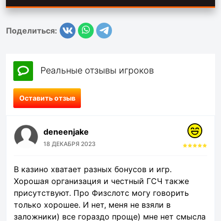
Поделиться:
Реальные отзывы игроков
Оставить отзыв
deneenjake
18 ДЕКАБРЯ 2023
В казино хватает разных бонусов и игр.
Хорошая организация и честный ГСЧ также
присутствуют. Про Физслотс могу говорить
только хорошее. И нет, меня не взяли в
заложники) все гораздо проще) мне нет смысла