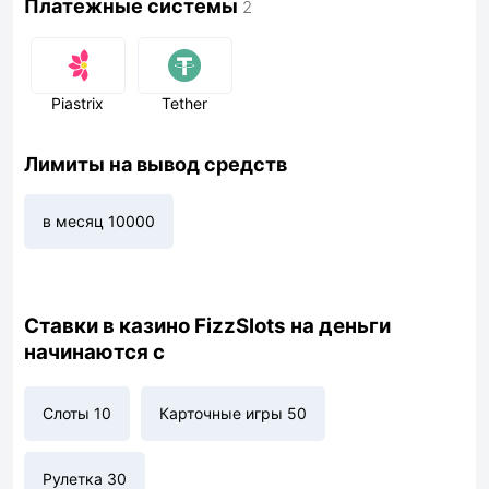
Платежные системы
2
Piastrix
Tether
Лимиты на вывод средств
в месяц
10000
Ставки в казино FizzSlots на деньги
начинаются с
Слоты
10
Карточные игры
50
Рулетка
30