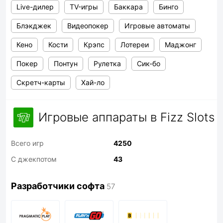
Live-дилер
TV-игры
Баккара
Бинго
Блэкджек
Видеопокер
Игровые автоматы
Кено
Кости
Крэпс
Лотереи
Маджонг
Покер
Понтун
Рулетка
Сик-бо
Скретч-карты
Хай-ло
Игровые аппараты в Fizz Slots
Всего игр
4250
С джекпотом
43
Разработчики софта
57