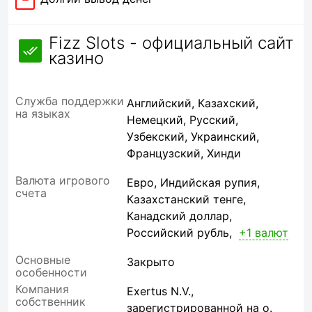
Fizz Slots - официальный сайт
казино
Служба поддержки
Английский,
Казахский,
на языках
Немецкий,
Русский,
Узбекский,
Украинский,
Французский,
Хинди
Валюта игрового
Евро
Индийская рупия
счета
Казахстанский тенге
Канадский доллар
Российский рубль
+1 валют
Основные
Закрыто
особенности
Компания
Exertus N.V.,
собственник
зарегистрированной на о.