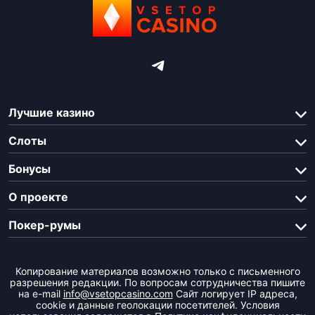
Лучшие казино
Слоты
Бонусы
О проекте
Покер-румы
Копирование материалов возможно только с письменного
разрешения редакции. По вопросам сотрудничества пишите
на e-mail
info@vsetopcasino.com
Сайт логирует IP адреса,
сookie и данные геолокации посетителей. Условия