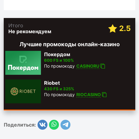
Итого
2.5
Не рекомендуем
Лучшие промокоды онлайн-казино
Покердом
600 FS и 100%
По промокоду
CASINORU
Riobet
430 FS и 325%
По промокоду
RIOCASINO
Поделиться: