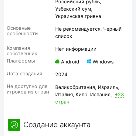
Российский рубль
Узбекский сум
Украинская гривна
Основные
Не рекомендуется
Черный
особенности
список
Компания
Нет информации
собственник
Платформы
Android
Windows
Дата создания
2024
Не доступно для
Великобритания
Израиль
игроков из стран
Италия
Кипр
Испания
+23
стран
Создание аккаунта