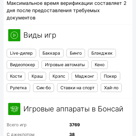
Максимальное время верификации составляет 2
дня после предоставления требуемых
документов
Виды игр
Live-дилер
Баккара
Бинго
Блэкджек
Видеопокер
Игровые автоматы
Кено
Кости
Краш
Крэпс
Маджонг
Покер
Рулетка
Сик-бо
Ставки на спорт
Хай-ло
Игровые аппараты в Бонсай
Всего игр
3769
С джекпотом
38