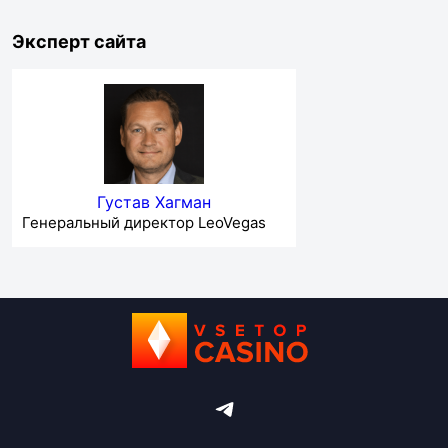
Эксперт сайта
Густав Хагман
Генеральный директор LeoVegas