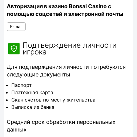
Авторизация в казино Bonsai Casino с
помощью соцсетей и электронной почты
E-mail
Подтверждение личности
игрока
Для подтверждения личности потребуются
следующие документы
Паспорт
Платежная карта
Скан счетов по месту жительства
Выписка из банка
Средний срок обработки персональных
данных