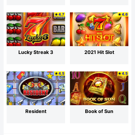
4.7
4.6
Lucky Streak 3
2021 Hit Slot
4.5
4.5
Resident
Book of Sun