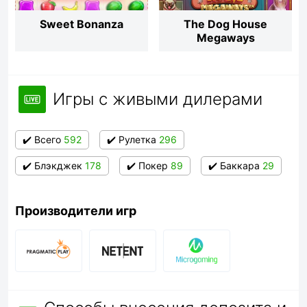
Sweet Bonanza
The Dog House
Megaways
Игры с живыми дилерами
✔️ Всего
592
✔️ Рулетка
296
✔️ Блэкджек
178
✔️ Покер
89
✔️ Баккара
29
Производители игр