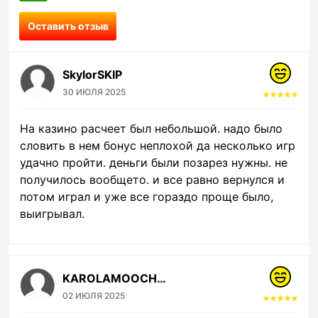
Оставить отзыв
SkylorSKIP
30 ИЮЛЯ 2025
На казино расчеет был небольшой. надо было
словить в нем бонус неплохой да несколько игр
удачно пройти. деньги были позарез нужны. не
получилось вообщето. и все равно вернулся и
потом играл и уже все гораздо проще было,
выигрывал.
KAROLAMOOCHMEISTER
02 ИЮЛЯ 2025