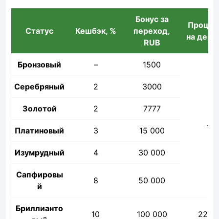
Бонус за
Процен
Статус
Кешбэк, %
переход,
на депо
RUB
Бронзовый
–
1500
Серебряный
2
3000
Золотой
2
7777
-
Платиновый
3
15 000
Изумрудный
4
30 000
Сапфировы
8
50 000
й
Бриллианто
10
100 000
227%