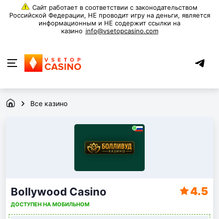
info@vsetopcasino.com
Все казино
4.5
Bollywood Casino
ДОСТУПЕН НА МОБИЛЬНОМ