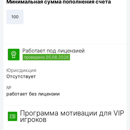
Минимальная сумма пополнения счета
100
Работает под лицензией
проверено 05.08.2026
Юрисдикция
Отсутствует
№
работает без лицензии
Программа мотивации для VIP
игроков