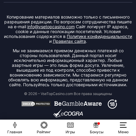
Копирование материалов возможно только с письменного
разрешения редакции. По вопросам сотрудничества пишите
на e-mail
info@vsetopcasino.com
Сайт логирует IP адреса,
сookie и данные геолокации посетителей. Условия
использования содержатся в
Политике конфиденциальности
и
Правилах сайта
.
Мы не занимаемся приемом денежных платежей со
стороны пользователей. Данный портал носит
исключительно информационный характер. Любые
азартные игры — это лишь форма досуга. Увлечение,
вышедшее из под контроля, способно привести к
возникновению зависимости. Мы стараемся регулярно
обновлять всю информацию, представленную на данном
сайте. Пользуйтесь только достоверными источниками.
© 2026 – VseTopCasino.com Все права защищены
Главная
Рейтинг
Игры
Бонусы
Меню