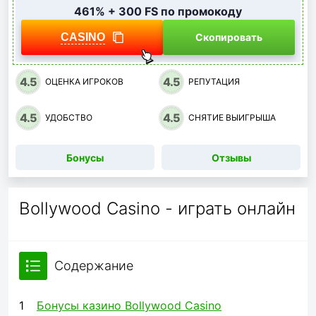
461% + 300 FS по промокоду
CASINO
Скопировать
4.5
4.5
ОЦЕНКА ИГРОКОВ
РЕПУТАЦИЯ
4.5
4.5
УДОБСТВО
СНЯТИЕ ВЫИГРЫША
Бонусы
Отзывы
Bollywood Casino - играть онлайн
Содержание
Бонусы казино Bollywood Casino