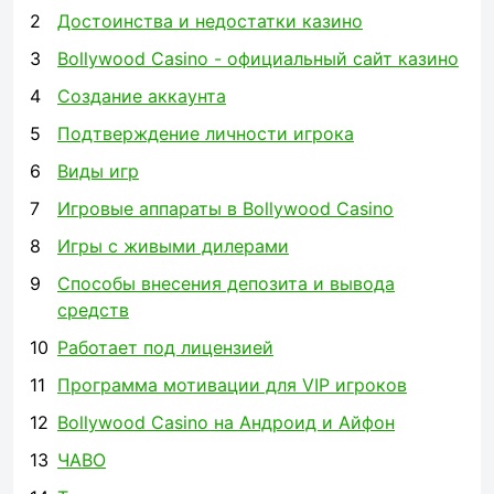
Достоинства и недостатки казино
Bollywood Casino - официальный сайт казино
Создание аккаунта
Подтверждение личности игрока
Виды игр
Игровые аппараты в Bollywood Casino
Игры с живыми дилерами
Способы внесения депозита и вывода
средств
Работает под лицензией
Программа мотивации для VIP игроков
Bollywood Casino на Андроид и Айфон
ЧАВО