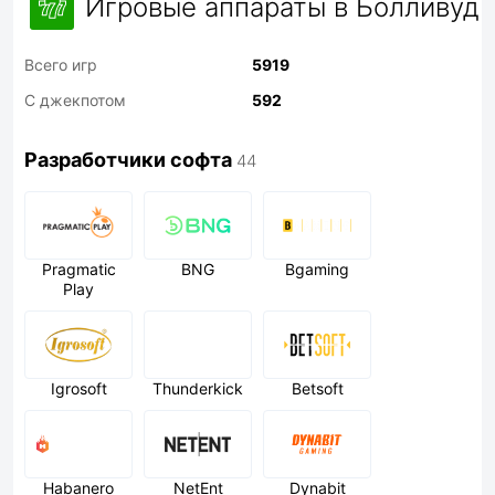
Игровые аппараты в Болливуд
Всего игр
5919
С джекпотом
592
Разработчики софта
44
Pragmatic
BNG
Bgaming
Play
Igrosoft
Thunderkick
Betsoft
Habanero
NetEnt
Dynabit