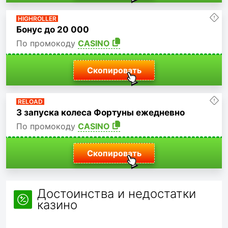
По
HIGHROLLER
жа
Бонус до 20 000
По промокоду
CASINO
Скопировать
По
RELOAD
жа
3 запуска колеса Фортуны ежедневно
По промокоду
CASINO
Скопировать
Достоинства и недостатки
казино