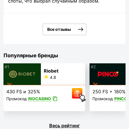
слоты, что выбрал случайным образом.
Все отзывы
Популярные бренды
#1
#2
Riobet
4.8
430 FS и 325%
250 FS + 180% 
RIOCASINO
PINCO
Промокод
Промокод
Весь рейтинг