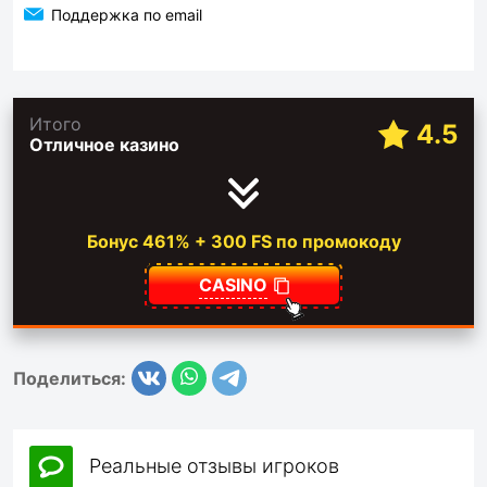
Поддержка по email
Итого
4.5
Отличное казино
Бонус
461%
+
300 FS
по промокоду
CASINO
Поделиться:
Реальные отзывы игроков