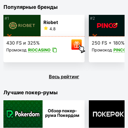
Популярные бренды
#1
#2
Riobet
4.8
430 FS и 325%
250 FS + 180% 
RIOCASINO
PINCO
Промокод
Промокод
Весь рейтинг
Лучшие покер-румы
Обзор покер-
рума Покердом