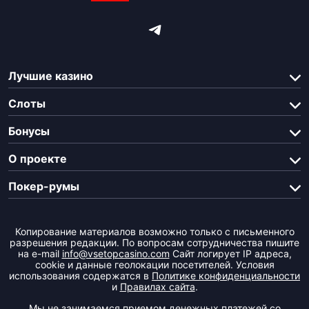
Лучшие казино
Слоты
Бонусы
О проекте
Покер-румы
Копирование материалов возможно только с письменного
разрешения редакции. По вопросам сотрудничества пишите
на e-mail
info@vsetopcasino.com
Сайт логирует IP адреса,
сookie и данные геолокации посетителей. Условия
использования содержатся в
Политике конфиденциальности
и
Правилах сайта
.
Мы не занимаемся приемом денежных платежей со