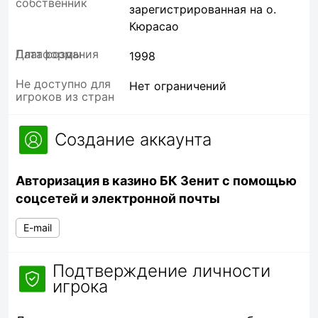
собственник
зарегистрированная на о.
Кюрасао
Платформы
Дата создания
1998
Не доступно для
Нет ограничений
игроков из стран
Создание аккаунта
Авторизация в казино БК Зенит с помощью
соцсетей и электронной почты
E-mail
Подтверждение личности
игрока