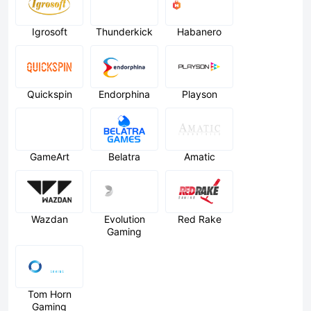
Igrosoft
Thunderkick
Habanero
Quickspin
Endorphina
Playson
GameArt
Belatra
Amatic
Wazdan
Evolution
Red Rake
Gaming
Tom Horn
Gaming