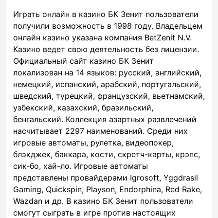
Играть онлайн в казино БК Зенит пользователи
получили возможность в 1998 году. Владельцем
онлайн казино указана компания BetZenit N.V.
Казино ведет свою деятельность без лицензии.
Официальный сайт казино БК Зенит
локализован на 14 языков: русский, английский,
немецкий, испанский, арабский, португальский,
шведский, турецкий, французский, вьетнамский,
узбекский, казахский, бразильский,
бенгальский. Коллекция азартных развлечений
насчитывает 2297 наименований. Среди них
игровые автоматы, рулетка, видеопокер,
блэкджек, баккара, кости, скретч-карты, крэпс,
сик-бо, хай-ло. Игровые автоматы
представлены провайдерами Igrosoft, Yggdrasil
Gaming, Quickspin, Playson, Endorphina, Red Rake,
Wazdan и др. В казино БК Зенит пользователи
смогут сыграть в игре против настоящих