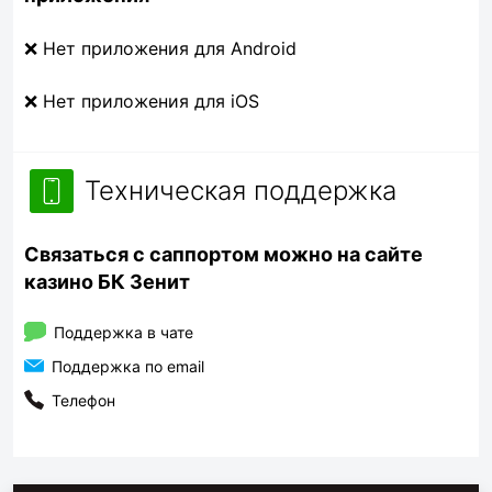
❌ Нет приложения для Android
❌ Нет приложения для iOS
Техническая поддержка
Связаться с саппортом можно на сайте
казино БК Зенит
Поддержка в чате
Поддержка по email
Телефон