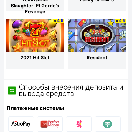
Slaughter: El Gordo’s
Revenge
4.6
4.5
2021 Hit Slot
Resident
Способы внесения депозита и
вывода средств
Платежные системы
4