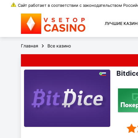
ЛУЧШИЕ КАЗИН
Главная
Все казино
Bitdic