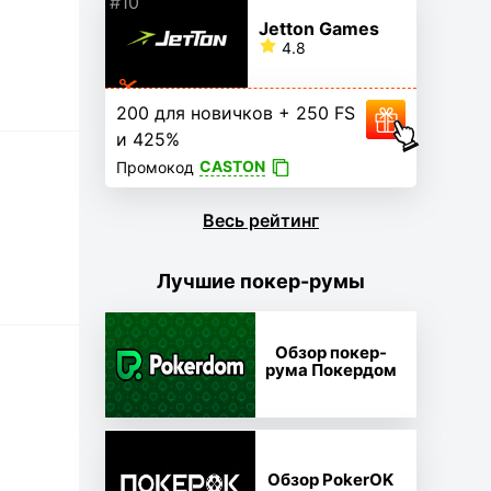
#10
Jetton Games
4.8
200 для новичков + 250 FS 
и 425%
CASTON
Промокод
Весь рейтинг
Лучшие покер-румы
Обзор покер-
рума Покердом
Обзор PokerOK