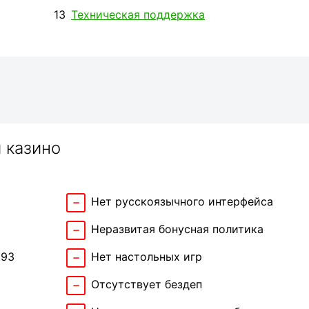
Техническая поддержка
 казино
Нет русскоязычного интерфейса
Неразвитая бонусная политика
293
Нет настольных игр
Отсутствует бездеп