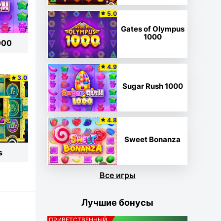
5.0
Gates of Olympus
1000
000
4.9
3.0
Sugar Rush 1000
4.8
Sweet Bonanza
s
Все игры
Лучшие бонусы
ПРИВЕТСТВЕННЫЙ