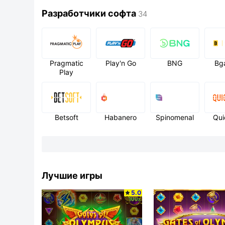
Разработчики софта
34
Pragmatic
Play'n Go
BNG
Bg
Play
Betsoft
Habanero
Spinomenal
Qui
Лучшие игры
5.0