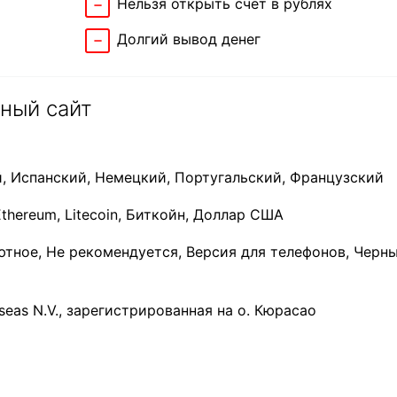
Нельзя открыть счет в рублях
Долгий вывод денег
ьный сайт
й,
Испанский,
Немецкий,
Португальский,
Французский
Ethereum
Litecoin
Биткойн
Доллар США
ютное
Не рекомендуется
Версия для телефонов
Черн
rseas N.V., зарегистрированная на о. Кюрасао
ws