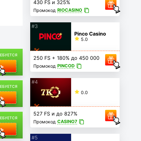
430 FS и 325%
RIOCASINO
Промокод
#3
Pinco Casino
5.0
ЕБУЕТСЯ
250 FS + 180% до 450 000
ть
PINCOD
Промокод
#4
ЕБУЕТСЯ
0.0
ть
527 FS и до 827%
ЕБУЕТСЯ
CASINO7
Промокод
ть
#5