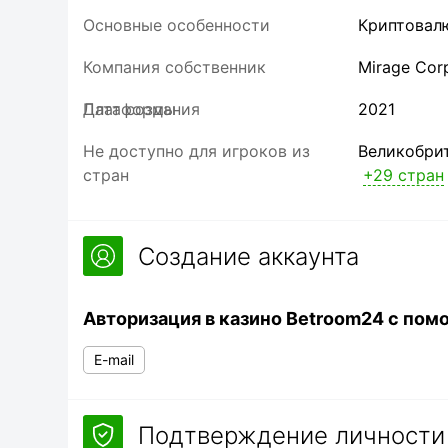
Основные особенности
Криптовал
Компания собственник
Mirage Cor
Платформы
Дата создания
2021
Не доступно для игроков из
Великобри
стран
+29 стран
Создание аккаунта
Авторизация в казино Betroom24 с по
E-mail
Подтверждение личности