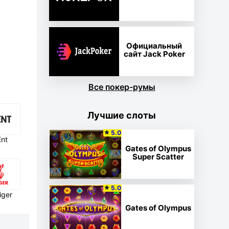
Официальный
сайт Jack Poker
Все покер-румы
Лучшие слоты
5.0
nt
Gates of Olympus
Super Scatter
5.0
iger
Gates of Olympus