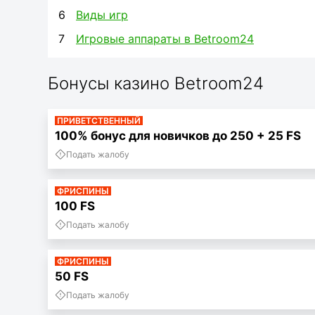
Виды игр
Игровые аппараты в Betroom24
Бонусы казино Betroom24
ПРИВЕТСТВЕННЫЙ
100% бонус для новичков до 250 + 25 FS
Подать жалобу
ФРИСПИНЫ
100 FS
Подать жалобу
ФРИСПИНЫ
50 FS
Подать жалобу