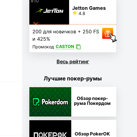
#10
Jetton Games
4.8
200 для новичков + 250 FS 
и 425%
CASTON
Промокод
Весь рейтинг
Лучшие покер-румы
Обзор покер-
рума Покердом
Обзор PokerOK