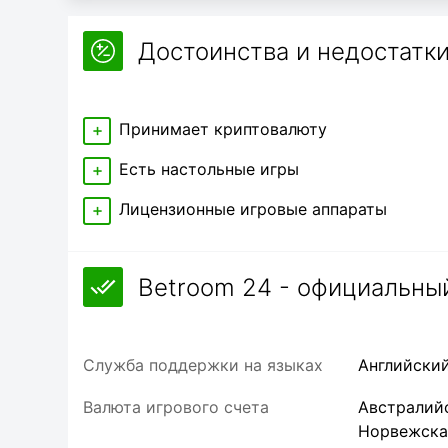
Достоинства и недостатки
Принимает криптовалюту
Есть настольные игры
Лицензионные игровые аппараты
Betroom 24 - официальный
Служба поддержки на языках
Английски
Валюта игрового счета
Австралий
Норвежска