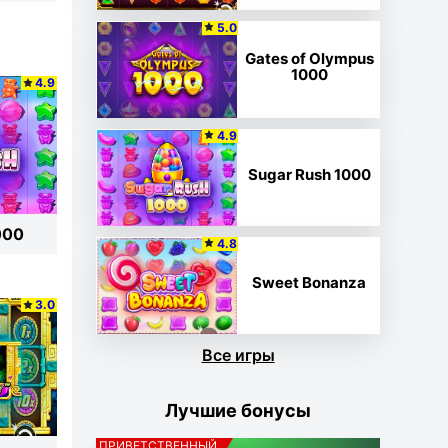
5.0
Gates of Olympus
1000
4.9
4.9
Sugar Rush 1000
000
4.8
Sweet Bonanza
3.0
Все игры
Лучшие бонусы
ПРИВЕТСТВЕННЫЙ