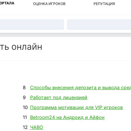
ОЦЕНКА ИГРОКОВ
РЕПУТАЦИЯ
ать онлайн
Способы внесения депозита и вывода сре
Работает под лицензией
Программа мотивации для VIP игроков
Betroom24 на Андроид и Айфон
ЧАВО