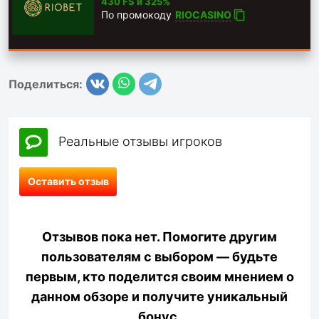
430 FS и 325%
По промокоду
RIOCASINO
Поделиться:
Реальные отзывы игроков
Оставить отзыв
Отзывов пока нет. Помогите другим
пользователям с выбором — будьте
первым, кто поделится своим мнением о
данном обзоре и получите уникальный
бонус.