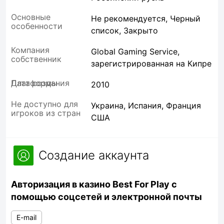
Основные
Не рекомендуется
Черный
особенности
список
Закрыто
Компания
Global Gaming Service,
собственник
зарегистрированная на Кипре
Платформы
Дата создания
2010
Не доступно для
Украина
Испания
Франция
игроков из стран
США
Создание аккаунта
Авторизация в казино Best For Play с
помощью соцсетей и электронной почты
E-mail