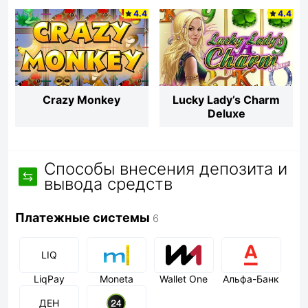
4.4
4.4
Crazy Monkey
Lucky Lady’s Charm
Deluxe
Способы внесения депозита и
вывода средств
Платежные системы
6
LIQ
LiqPay
Moneta
Wallet One
Альфа-Банк
ДЕН