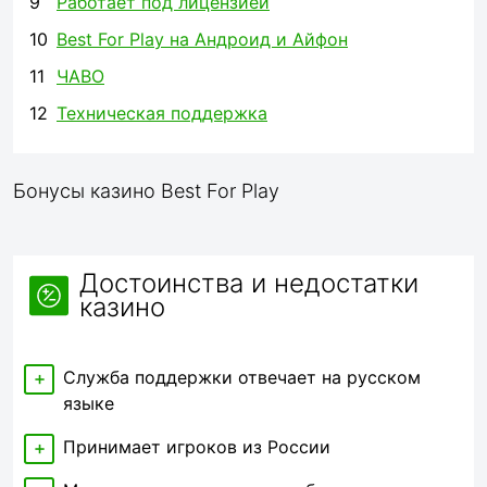
Работает под лицензией
Best For Play на Андроид и Айфон
ЧАВО
Техническая поддержка
Бонусы казино Best For Play
Достоинства и недостатки
казино
Служба поддержки отвечает на русском
языке
Принимает игроков из России