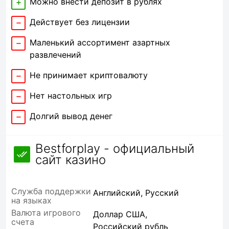
Можно внести депозит в рублях
Действует без лицензии
Маленький ассортимент азартных
развлечений
Не принимает криптовалюту
Нет настольных игр
Долгий вывод денег
Bestforplay - официальный
сайт казино
Служба поддержки
Английский,
Русский
на языках
Валюта игрового
Доллар США
счета
Российский рубль