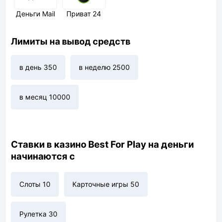
Деньги Mail
Приват 24
Лимиты на вывод средств
в день
350
в неделю
2500
в месяц
10000
Ставки в казино Best For Play на деньги
начинаются с
Слоты
10
Карточные игры
50
Рулетка
30