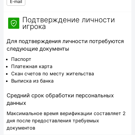
E-mail
Подтверждение личности
игрока
Для подтверждения личности потребуются
следующие документы
Паспорт
Платежная карта
Скан счетов по месту жительства
Выписка из банка
Средний срок обработки персональных
данных
Максимальное время верификации составляет 2
дня после предоставления требуемых
документов