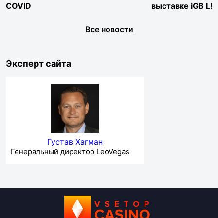
COVID
выставке iGB L!
Все новости
Эксперт сайта
Густав Хагман
Генеральный директор LeoVegas