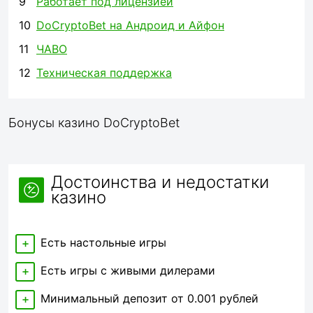
Работает под лицензией
DoCryptoBet на Андроид и Айфон
ЧАВО
Техническая поддержка
Бонусы казино DoCryptoBet
Достоинства и недостатки
казино
Есть настольные игры
Есть игры с живыми дилерами
Минимальный депозит от 0.001 рублей