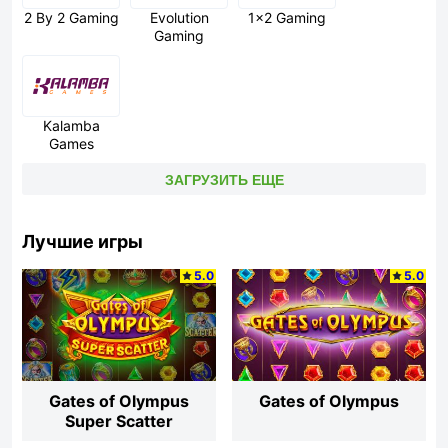
2 By 2 Gaming
Evolution
1x2 Gaming
Gaming
Kalamba
Games
ЗАГРУЗИТЬ ЕЩЕ
Лучшие игры
5.0
5.0
Gates of Olympus
Gates of Olympus
Super Scatter