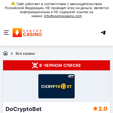
info@vsetopcasino.com
Все казино
В ЧЕРНОМ СПИСКЕ
2.0
DoCryptoBet